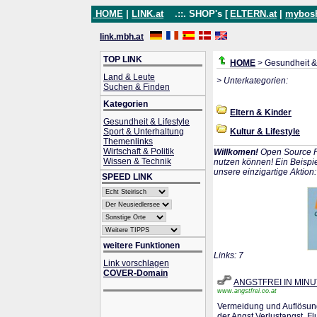
HOME
|
LINK.at
.::. SHOP's [
ELTERN.at
|
mybos
link.mbh.at
TOP LINK
HOME
> Gesundheit & 
Land & Leute
> Unterkategorien:
Suchen & Finden
Kategorien
Eltern & Kinder
Gesundheit & Lifestyle
Sport & Unterhaltung
Kultur & Lifestyle
Themenlinks
Wirtschaft & Politik
Willkomen!
Open Source P
Wissen & Technik
nutzen können! Ein Beispie
unsere einzigartige Aktion
SPEED LINK
weitere Funktionen
Links: 7
Link vorschlagen
COVER-Domain
ANGSTFREI IN MIN
www.angstfrei.co.at
Vermeidung und Auflösung
der Angst,Verlustangst, F