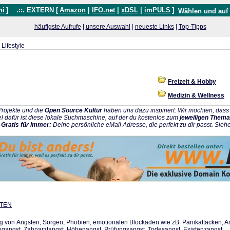
hi
]
.::. EXTERN [
Amazon
|
IFO.net
|
xDSL
|
imPULS
]
Wählen und auf
häufigste Aufrufe
|
unsere Auswahl
|
neueste Links
|
Top-Tipps
Lifestyle
Freizeit & Hobby
Medizin & Wellness
rojekte und die
Open Source Kultur
haben uns dazu inspiriert: Wir möchten, da
l dafür ist diese lokale Suchmaschine, auf der du kostenlos zum
jeweiligen Thema
:
Gratis für immer:
Deine persönliche eMail Adresse, die perfekt zu dir passt. Sieh
UTEN
 von Ängsten, Sorgen, Phobien, emotionalen Blockaden wie zB: Panikattacken, Angs
lugangst, Zahnarztangst, Höhenangst, Prüfungsangst, Todesangst, Existenzangst, ...