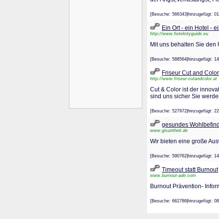
[Besuche: 566343|hinzugefügt
Ein Ort - ein Hotel - 
http://www.hotelcityguide.eu
Mit uns behalten Sie den 
[Besuche: 588564|hinzugefügt
Friseur Cut and Color
http://www.friseur-cutandcolor.at
Cut & Color ist der innova
sind uns sicher Sie werde
[Besuche: 527972|hinzugefügt
gesundes Wohlbefin
www.gisuntheit.de
Wir bieten eine große Au
[Besuche: 590762|hinzugefügt
Timeout statt Burnout
www.burnout-ade.com
Burnout Prävention- Info
[Besuche: 662786|hinzugefügt