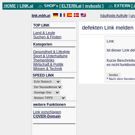
HOME
|
LINK.at
.::. SHOP's [
ELTERN.at
|
myboshi
]
.::. EXTERN [
link.mbh.at
häufigste Aufrufe
|
un
TOP LINK
defekten Link melden
Land & Leute
Suchen & Finden
Link:
Kategorien
Ist dieser Link de
Gesundheit & Lifestyle
Sport & Unterhaltung
Themenlinks
Kurze Beschreib
Wirtschaft & Politik
es nicht funktionie
Wissen & Technik
SPEED LINK
*
Nach dem Senden wi
weitere Funktionen
Link vorschlagen
COVER-Domain