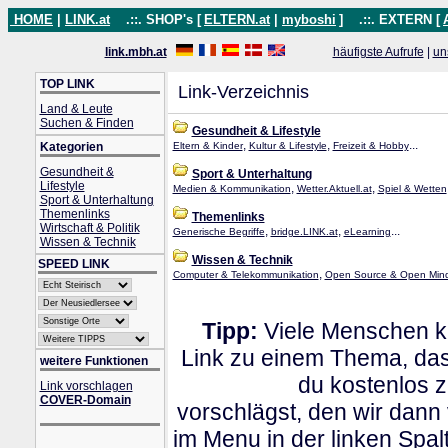
HOME
|
LINK.at
.::. SHOP's [
ELTERN.at
|
myboshi
]
.::. EXTERN [
link.mbh.at
häufigste Aufrufe
|
un
TOP LINK
Link-Verzeichnis
Land & Leute
Suchen & Finden
Gesundheit & Lifestyle
,
,
...
Kategorien
Eltern & Kinder
Kultur & Lifestyle
Freizeit & Hobby
Gesundheit &
Sport & Unterhaltung
Lifestyle
,
,
Medien & Kommunikation
Wetter.Aktuell.at
Spiel & Wetten
Sport & Unterhaltung
Themenlinks
Themenlinks
Wirtschaft & Politik
,
,
...
Generische Begriffe
bridge.LINK.at
eLearning
Wissen & Technik
Wissen & Technik
SPEED LINK
,
Computer & Telekommunikation
Open Source & Open Min
Tipp:
Viele Menschen kl
Link zu einem Thema, dass
weitere Funktionen
du kostenlos 
Link vorschlagen
COVER-Domain
vorschlägst, den wir dann
im Menu in der linken Spa