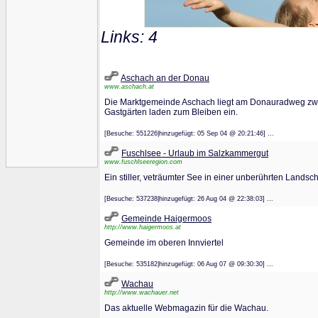
Links: 4
Aschach an der Donau
www.aschach.at
Die Marktgemeinde Aschach liegt am Donauradweg zwis
Gastgärten laden zum Bleiben ein.
[Besuche: 551226|hinzugefügt: 05 Sep 04 @ 20:21:46] ...
Fuschlsee - Urlaub im Salzkammergut
www.fuschlseeregion.com
Ein stiller, veträumter See in einer unberührten Land
[Besuche: 537238|hinzugefügt: 26 Aug 04 @ 22:38:03] ...
Gemeinde Haigermoos
http://www.haigermoos.at
Gemeinde im oberen Innviertel
[Besuche: 535182|hinzugefügt: 06 Aug 07 @ 09:30:30] ...
Wachau
http://www.wachauer.net
Das aktuelle Webmagazin für die Wachau.