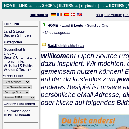
HOME
|
LINK.at
.::. SHOP's [
ELTERN.at
|
myboshi
]
.::. EXTERN [
link.mbh.at
häufigste Aufrufe
|
un
TOP LINK
HOME
>
Land & Leute
> Sonstige Orte
Land & Leute
> Unterkategorien:
Suchen & Finden
Kategorien
Bad.Kleinkirchheim.at
Gesundheit &
Lifestyle
Willkomen!
Open Source Proj
Sport & Unterhaltung
Themenlinks
dazu inspiriert: Wir möchten
Wirtschaft & Politik
Wissen & Technik
gemeinsam nutzen können! Ein
SPEED LINK
auf der du kostenlos zum
jew
anderes Besipiel ist unsere ei
persönliche eMail Adresse, di
oder klicke auf folgendes Bild
weitere Funktionen
Link vorschlagen
COVER-Domain