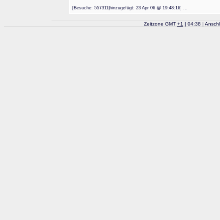
[Besuche: 557311|hinzugefügt: 23 Apr 06 @ 19:48:16] ...
Zeitzone GMT
+
1
| 04:38 | Ansch